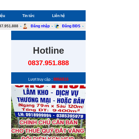
iệu
Tin tức
Liên hệ
37.951.888
Đăng nhập
Đăng BĐS
Hotline
0837.951.888
8866816
Lượt truy cập :