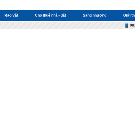
Rao Vặt
Cho thuê nhà - đất
Sang nhượng
Giới th
08